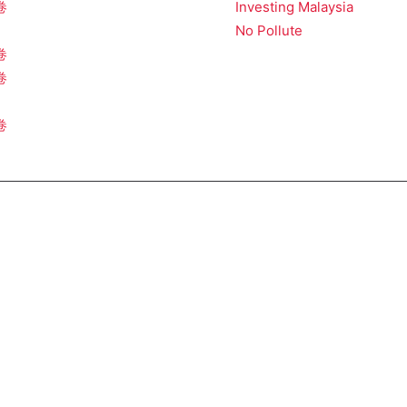
卷
Investing Malaysia
No Pollute
卷
卷
卷