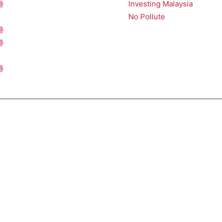
卷
Investing Malaysia
No Pollute
卷
卷
卷