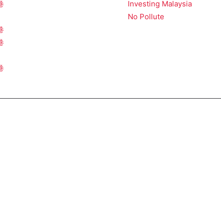
卷
Investing Malaysia
No Pollute
卷
卷
卷