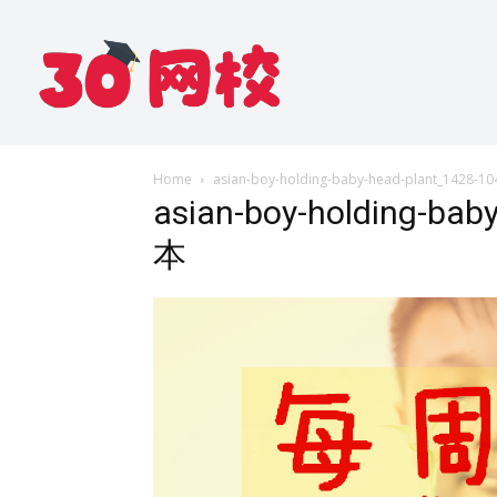
Home
asian-boy-holding-baby-head-plant_1428-
asian-boy-holding-ba
本