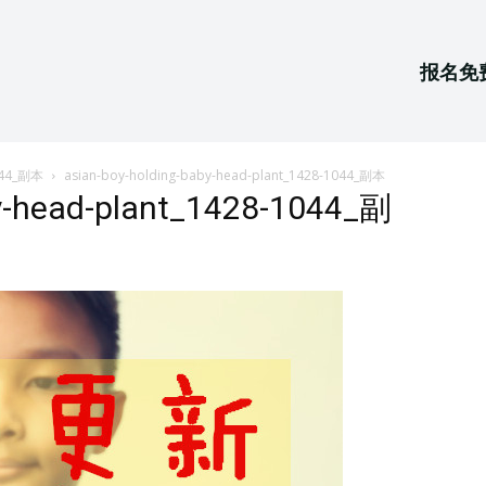
报名免
1044_副本
asian-boy-holding-baby-head-plant_1428-1044_副本
by-head-plant_1428-1044_副