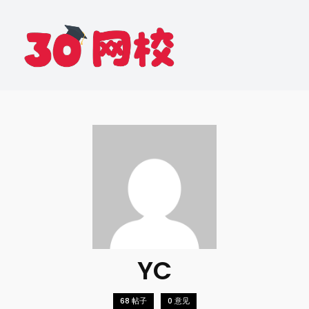
YC
68 帖子
0 意见