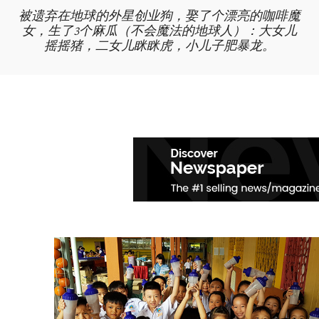
被遗弃在地球的外星创业狗，娶了个漂亮的咖啡魔
女，生了3个麻瓜（不会魔法的地球人）：大女儿
摇摇猪，二女儿眯眯虎，小儿子肥暴龙。