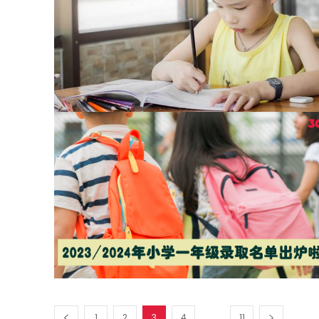
...
1
2
3
4
11