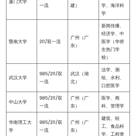
厦门大学
一流
建）
学、海洋科
学
新闻传播、
经济学、中
广州（广
暨南大学
211/双一流
医学（华侨
东）
生热门学
校）
法学、测
985/211/双
武汉（湖
武汉大学
绘、水利、
一流
北）
口腔医学
985/211/双
广州（广
医学、商
中山大学
一流
东）
科、管理学
建筑、轻
华南理工大
985/211/双
广州（广
工、食品科
学
一流
东）
学、工程类