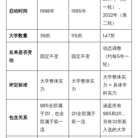
一轮），
启动时间
1998年
1995年
2022年（第
二轮）
大学数量
39所
115所
147所
动态调整
名单是否变
固定不变
固定不变
（约每5年一
动
轮）
大学整体实
大学整体实
大学整体实
评定标准
力 + 具体学
力
力
科实力
985全部属
涵盖所有
于211，也全
211全部属于
985和211，
包含关系
部属于双一
双一流
另有32所新
流
入选的大学