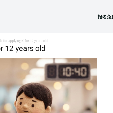
报名免
e for applying IC for 12 years old
or 12 years old