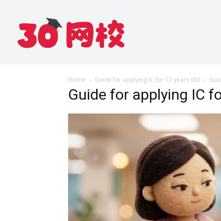
Home
Guide for applying IC for 12 years old
Guid
Guide for applying IC f