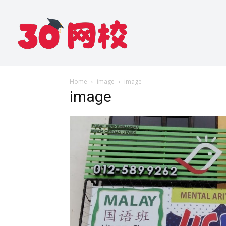
Home
image
image
image